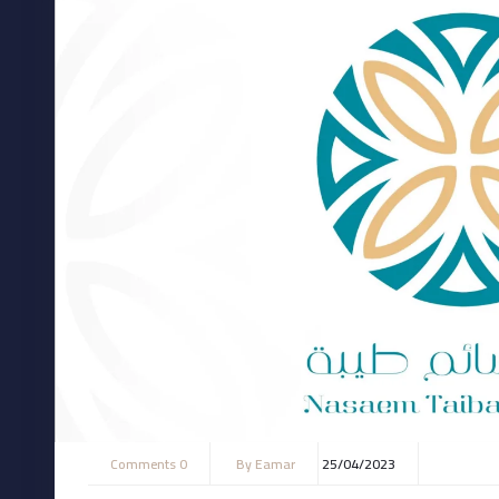
0 Comments
By
Eamar
25/04/2023